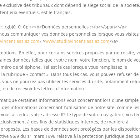
e exclusive des tribunaux dont dépend le siège social de la société
entieux éventuels, est le français.
or: rgb(0, 0, 0); »><b>Données personnelles :</b></span></p>
 nous communiquer vos données personnelles lorsque vous visitez
vincentlassiaz.com
« >
www.studiovincentlassiaz.com
</a>.
ptions. En effet, pour certains services proposés par notre site, 
nes données telles que : votre nom, votre fonction, le nom de vo
numéro de téléphone. Tel est le cas lorsque vous remplissez le
 la rubrique « contact ». Dans tous les cas, vous pouvez refuser de
 vous ne pourrez pas utiliser les services du site, notamment celu
 ou de recevoir les lettres d’information.
matique certaines informations vous concernant lors d’une simple
 des informations concernant l’utilisation de notre site, comme les
 vous accédez, votre adresse IP, le type de votre navigateur, vos t
exclusivement à des fins de statistiques internes, de manière à
t proposés. Les bases de données sont protégées par les dispositio
ective 96/9 du 11 mars 1996 relative à la protection juridique des b