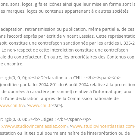
ons, sons, logos, gifs et icônes ainsi que leur mise en forme sont l
n des marques, logos ou contenus appartenant à d’autres sociétés
, adaptation, retransmission ou publication, même partielle, de ces
ans l’accord exprès par écrit de Vincent Lassiaz. Cette représentati
it, constitue une contrefaçon sanctionnée par les articles L.335-2
. Le non-respect de cette interdiction constitue une contrefaçon
nale du contrefacteur. En outre, les propriétaires des Contenus cop
re encontre.
r: rgb(0, 0, 0); »><b>Déclaration à la CNIL : </b></span></p>
modifiée par la loi 2004-801 du 6 août 2004 relative à la protectio
de données à caractère personnel) relative à l’informatique, aux
’objet d’une déclaration auprès de la Commission nationale de
/www.cnil.fr/
« >
www.cnil.fr
</a>).
r: rgb(0, 0, 0); »><b>Litiges : </b></span></p>
p://www.studiovincentlassiaz.com
« >
www.studiovincentlassiaz.com
testation ou litiges qui pourraient naître de l’interprétation ou de