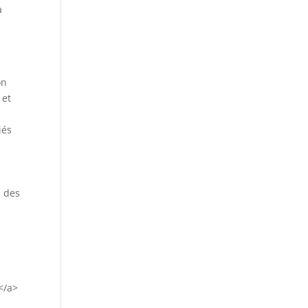
a
on
 et
iés
n des
</a>