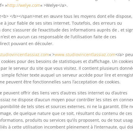
f= »
http://welye.com
« >Welye</a>.
iaz<b> </b></span>met en œuvre tous les moyens dont elle dispose,
 à jour fiable de ses sites internet. Toutefois, des erreurs ou
 donc s’assurer de l’exactitude des informations auprès de , et sig
. n’est en aucun cas responsable de l’utilisation faite de ces
ndirect pouvant en découler.
studiovincentlassiaz.com
« >
www.studiovincentlassiaz.com
</a> peu
ookies pour des besoins de statistiques et d’affichage. Un cookies
ar le serveur du site que vous visitez. Il contient plusieurs donné
 simple fichier texte auquel un serveur accède pour lire et enregis
 ne peuvent être fonctionnelles sans l’acceptation de cookies.
 peuvent offrir des liens vers d’autres sites internet ou d’autres
Lassiaz ne dispose d’aucun moyen pour contrôler les sites en conne
onibilité de tels sites et sources externes, ni ne la garantit. Elle n
mage, de quelque nature que ce soit, résultant du contenu de ces
formations, produits ou services qu’ils proposent, ou de tout usag
liés à cette utilisation incombent pleinement à l’internaute, qui doi