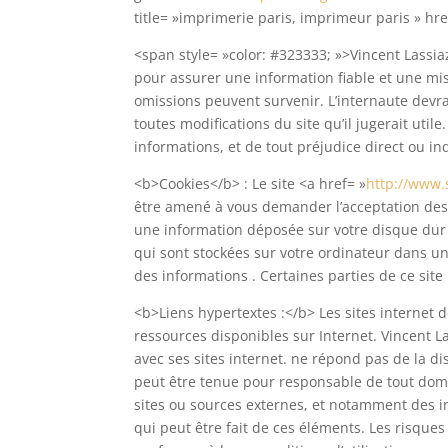
title= »imprimerie paris, imprimeur paris » hre
<span style= »color: #323333; »>Vincent Lass
pour assurer une information fiable et une mise
omissions peuvent survenir. L’internaute devra
toutes modifications du site qu’il jugerait utile
informations, et de tout préjudice direct ou i
<b>Cookies</b> : Le site <a href= »
http://www.
être amené à vous demander l’acceptation des c
une information déposée sur votre disque dur p
qui sont stockées sur votre ordinateur dans un
des informations . Certaines parties de ce site
<b>Liens hypertextes :</b> Les sites internet de
ressources disponibles sur Internet. Vincent 
avec ses sites internet. ne répond pas de la disp
peut être tenue pour responsable de tout dom
sites ou sources externes, et notamment des in
qui peut être fait de ces éléments. Les risques 