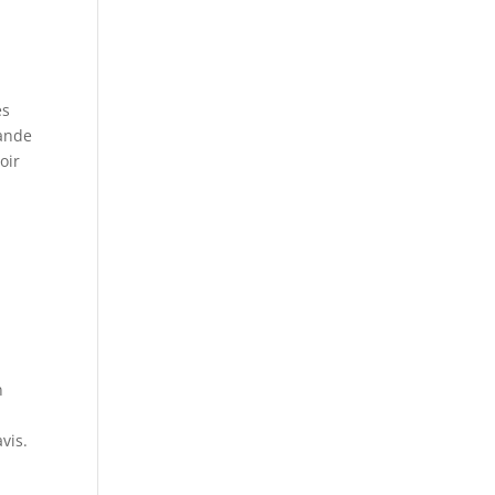
es
mande
oir
n
vis.