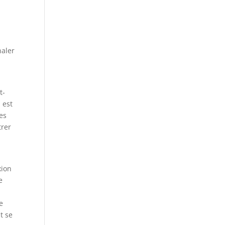
naler
t-
 est
es
trer
xion
e
e
t se