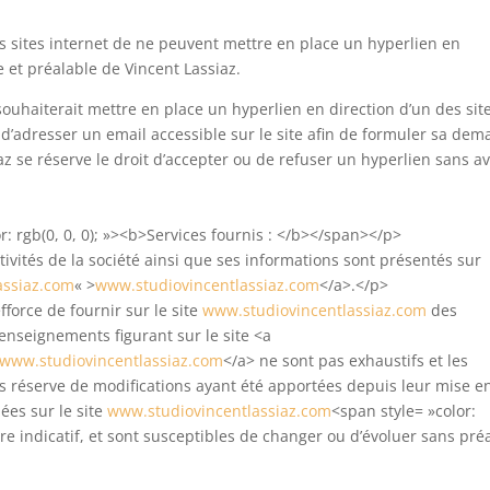
des sites internet de ne peuvent mettre en place un hyperlien en
e et préalable de Vincent Lassiaz.
souhaiterait mettre en place un hyperlien en direction d’un des sit
a d’adresser un email accessible sur le site afin de formuler sa de
z se réserve le droit d’accepter ou de refuser un hyperlien sans av
r: rgb(0, 0, 0); »><b>Services fournis : </b></span></p>
tivités de la société ainsi que ses informations sont présentés sur
assiaz.com
« >
www.studiovincentlassiaz.com
</a>.</p>
fforce de fournir sur le site
www.studiovincentlassiaz.com
des
renseignements figurant sur le site <a
www.studiovincentlassiaz.com
</a> ne sont pas exhaustifs et les
us réserve de modifications ayant été apportées depuis leur mise e
uées sur le site
www.studiovincentlassiaz.com
<span style= »color:
 indicatif, et sont susceptibles de changer ou d’évoluer sans préa