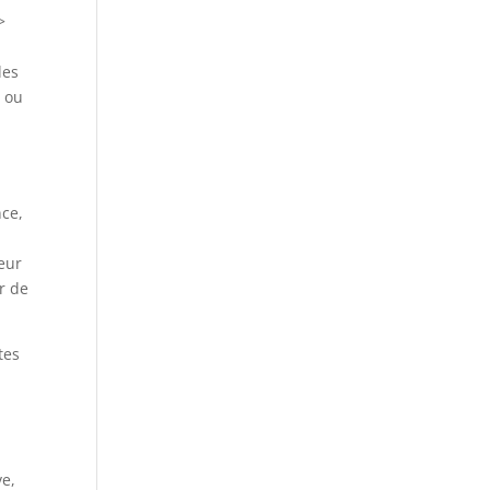
>
des
r ou
nce,
eur
r de
tes
ve,