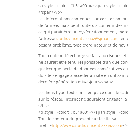
<p style= »color: #b51a00; »><span style= »colo
</span></p>
Les informations contenues sur ce site sont aus
de l’année, mais peut toutefois contenir des i
ce qui parait être un dysfonctionnement, merci
l’adresse
studiovincentlassiaz@gmail.com
, en
posant problème, type d’ordinateur et de naviga
Tout contenu téléchargé se fait aux risques et 
ne saurait être tenu responsable d’un quelcon
quelconque perte de données consécutives au t
du site s’engage à accéder au site en utilisan
dernière génération mis-à-jour</span>
Les liens hypertextes mis en place dans le cad
sur le réseau Internet ne sauraient engager la
</br>
<p style= »color: #b51a00; »><span style= »colo
Tout le contenu du présent sur le site <a
href= »
http://www.studiovincentlassiaz.com
« >