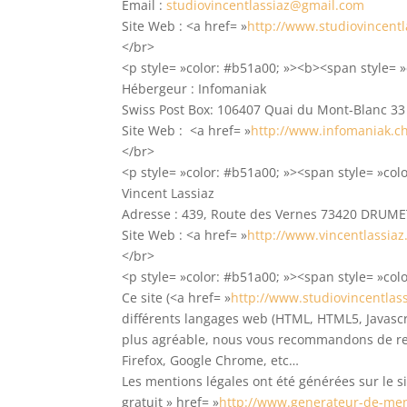
Email :
studiovincentlassiaz@gmail.com
Site Web : <a href= »
http://www.studiovincent
</br>
<p style= »color: #b51a00; »><b><span style= »
Hébergeur : Infomaniak
Swiss Post Box: 106407 Quai du Mont-Blanc 3
Site Web : <a href= »
http://www.infomaniak.c
</br>
<p style= »color: #b51a00; »><span style= »co
Vincent Lassiaz
Adresse : 439, Route des Vernes 73420 DRU
Site Web : <a href= »
http://www.vincentlassia
</br>
<p style= »color: #b51a00; »><span style= »colo
Ce site (<a href= »
http://www.studiovincentlas
différents langages web (HTML, HTML5, Javascri
plus agréable, nous vous recommandons de rec
Firefox, Google Chrome, etc…
Les mentions légales ont été générées sur le si
gratuit » href= »
http://www.generateur-de-men