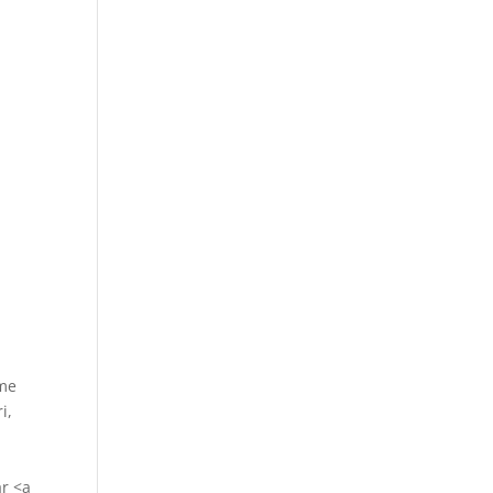
sme
i,
ar <a