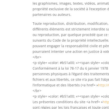
les graphismes, images, textes, vidéos, animati
propriété exclusive de la société à l’exceptio
partenaires ou auteurs.
Toute reproduction, distribution, modification
différents éléments est strictement interdite s
ou reproduction, par quelque procédé que ce so
suivants du Code de la propriété intellectuelle
pouvant engager la responsabilité civile et pé
pourraient intenter une action en justice à vot
</br>
<p style= »color: #b51a00; »><span style= »colo
Conformément à la loi 78-17 du 6 janvier 1978 (
personnes physiques à l’égard des traitements 
fichiers et aux libertés, ce site n’a pas fait l
l’informatique et des libertés (<a href= »
http:/
</br>
<p style= »color: #b51a00; »><span style= »colo
Les présentes conditions du site <a href= »
htt
sont régies par les lois françaises et toute con