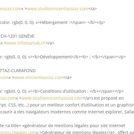
lassiaz.com
« >
www.studiovincentlassiaz.com
</a>
color: rgb(0, 0, 0); »>Hébergement :</span> </b></p>
3 CH-1201 GENÈVE
h
« >
www.infomaniak.ch
</a>
lor: rgb(0, 0, 0); »><b>Développement</b><b> : </b></span></p>
METTAZ-CLARAFOND
z.com
« >
www.vincentlassiaz.com
</a>
r: rgb(0, 0, 0); »><b>Conditions d’utilisation : </b></span></p>
siaz.com
« >
www.studiovincentlassiaz.com
</a>) est proposé en
pt, CSS, etc…) pour un meilleur confort d’utilisation et un graphi
ourir à des navigateurs modernes comme Internet explorer, Safar
te <a title= »générateur de mentions légales pour site internet
tions-legales.com
« >Générateur de mentions légales</a>, offert p