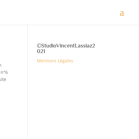
©StudioVincentLassiaz2
021
Mentions Légales
n
 n°6
ite