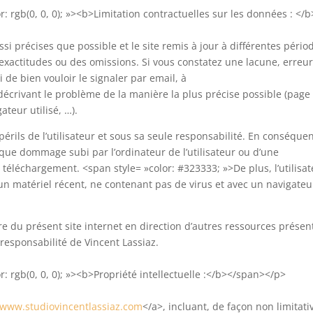
r: rgb(0, 0, 0); »><b>Limitation contractuelles sur les données : </b
si précises que possible et le site remis à jour à différentes pério
nexactitudes ou des omissions. Si vous constatez une lacune, erreu
 de bien vouloir le signaler par email, à
 décrivant le problème de la manière la plus précise possible (page
teur utilisé, …).
périls de l’utilisateur et sous sa seule responsabilité. En conséque
que dommage subi par l’ordinateur de l’utilisateur ou d’une
éléchargement. <span style= »color: #323333; »>De plus, l’utilisat
t un matériel récent, ne contenant pas de virus et avec un navigateu
re du présent site internet en direction d’autres ressources présen
 responsabilité de Vincent Lassiaz.
r: rgb(0, 0, 0); »><b>Propriété intellectuelle :</b></span></p>
www.studiovincentlassiaz.com
</a>, incluant, de façon non limitati