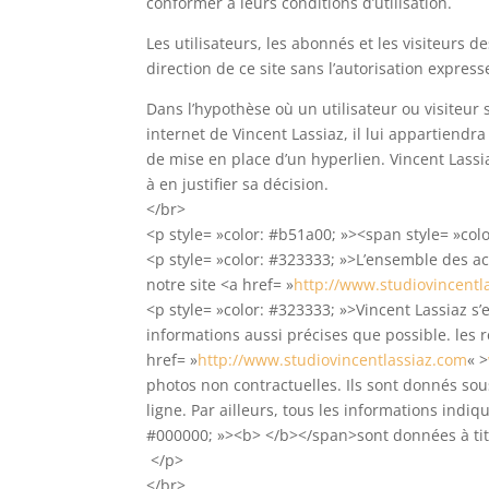
conformer à leurs conditions d’utilisation.
Les utilisateurs, les abonnés et les visiteurs 
direction de ce site sans l’autorisation express
Dans l’hypothèse où un utilisateur ou visiteur 
internet de Vincent Lassiaz, il lui appartiendr
de mise en place d’un hyperlien. Vincent Lassia
à en justifier sa décision.
</br>
<p style= »color: #b51a00; »><span style= »colo
<p style= »color: #323333; »>L’ensemble des ac
notre site <a href= »
http://www.studiovincentl
<p style= »color: #323333; »>Vincent Lassiaz s’e
informations aussi précises que possible. les 
href= »
http://www.studiovincentlassiaz.com
« >
photos non contractuelles. Ils sont donnés so
ligne. Par ailleurs, tous les informations indiq
#000000; »><b> </b></span>sont données à titre
</p>
</br>