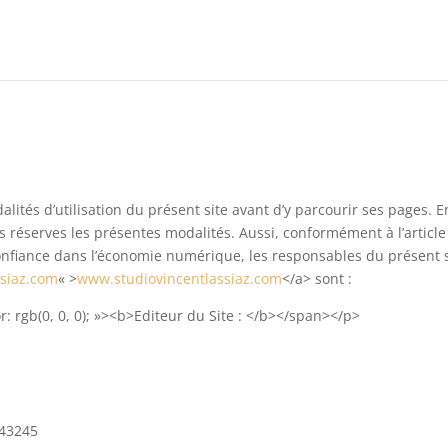
alités d’utilisation du présent site avant d’y parcourir ses pages. E
s réserves les présentes modalités. Aussi, conformément à l’article
confiance dans l’économie numérique, les responsables du présent s
ssiaz.com
« >
www.studiovincentlassiaz.com
</a> sont :
r: rgb(0, 0, 0); »><b>Editeur du Site : </b></span></p>
343245