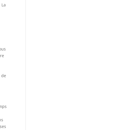
. La
vous
tre
i de
emps
ns
ases