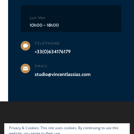
Lun-Ven
10h00 – 18h00
TÉLÉPHONE

+33(0)634176179
EMAIL

studio@vincentlassiaz.com
Privacy & Cookies: This site uses cookies. By continuing to use this
website, you agree to their use.