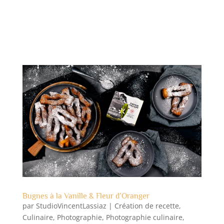
Bugnes à la Vanille & Fleur d’Oranger
par
StudioVincentLassiaz
|
Création de recette
,
Culinaire
,
Photographie
,
Photographie culinaire
,