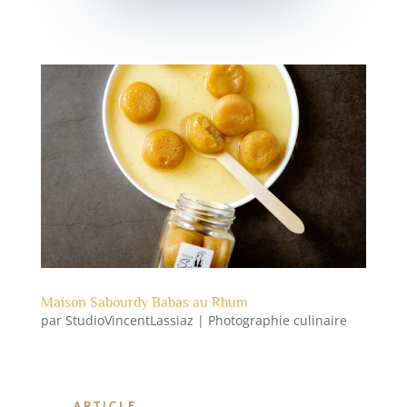
Maison Sabourdy Babas au Rhum
par
StudioVincentLassiaz
|
Photographie culinaire
ARTICLE