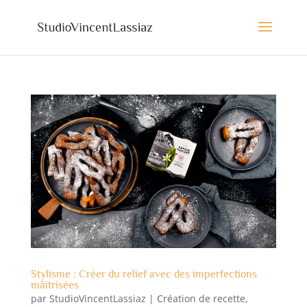
Stylisme : Créer du relief avec des imperfections
mâitrisées
par
StudioVincentLassiaz
|
Création de recette
,