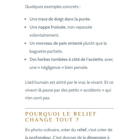
Quelques exemples concrets :
Une
trace de doigt dans la purée
.
Une
nappe froissée
, non repassée
volontairement.
Un
morceau de pain entamé
plutôt que la
baguette parfaite.
Des
herbes tombées à côté de l’assiette
, avec
une « négligence » bien pensée.
L’œil humain est attiré par le vrai, le vivant. Et ce
vivant-là passe par des petits « accidents » qui
n’en sont pas.
POURQUOI LE RELIEF
CHANGE TOUT ?
En photo culinaire, créer du
relief
, c’est créer de
la
profondeur
. C’est donner de la
dimension
à