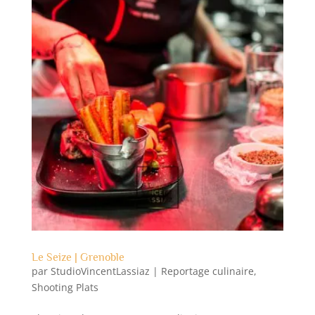
Le Seize | Grenoble
par
StudioVincentLassiaz
|
Reportage culinaire
,
Shooting Plats